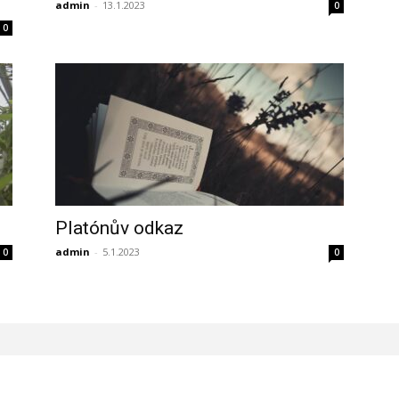
admin
-
13.1.2023
0
0
Platónův odkaz
admin
-
5.1.2023
0
0