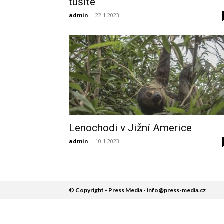
tušíte
admin
-
22.1.2023
Lenochodi v Jižní Americe
admin
-
10.1.2023
© Copyright - Press Media - info@press-media.cz