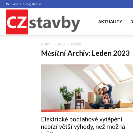
Přihlášení / Registrace
CZ
AKTUALITY
B
Domů
2023
Leden
STAVBY
Měsíční Archiv: Leden 2023
Elektrické podlahové vytápění
nabízí větší výhody, než možná