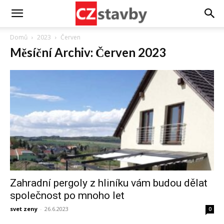
Domů
2023
Červen
Měsíční Archiv: Červen 2023
Zahradní pergoly z hliníku vám budou dělat
společnost po mnoho let
svet zeny
-
26.6.2023
0