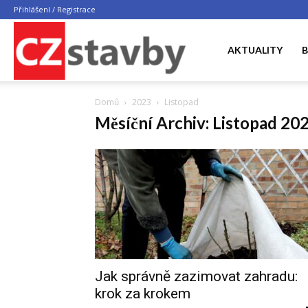
Přihlášení / Registrace
CZ
AKTUALITY
B
Domů
2023
Listopad
STAVBY
Měsíční Archiv: Listopad 20
Jak správně zazimovat zahradu:
krok za krokem