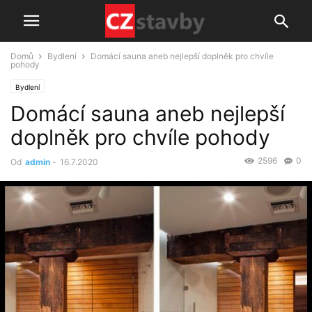
Domů
Bydlení
Domácí sauna aneb nejlepší doplněk pro chvíle
pohody
Bydlení
Domácí sauna aneb nejlepší
doplněk pro chvíle pohody
2596
0
Od
admin
-
16.7.2020