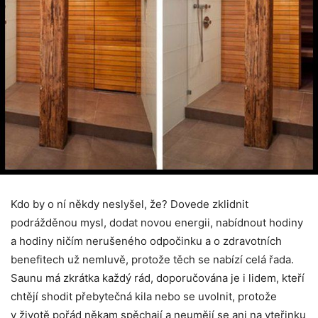
Kdo by o ní někdy neslyšel, že? Dovede zklidnit
podrážděnou mysl, dodat novou energii, nabídnout hodiny
a hodiny ničím nerušeného odpočinku a o zdravotních
benefitech už nemluvě, protože těch se nabízí celá řada.
Saunu má zkrátka každý rád, doporučována je i lidem, kteří
chtějí shodit přebytečná kila nebo se uvolnit, protože
v životě pořád někam spěchají a neumějí se ani na vteřinku