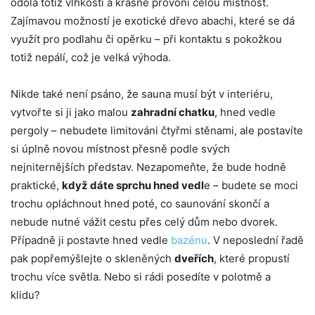
odolá totiž vlhkosti a krásně provoní celou místnost.
Zajímavou možností je exotické dřevo abachi, které se dá
využít pro podlahu či opěrku – při kontaktu s pokožkou
totiž nepálí, což je velká výhoda.
Nikde také není psáno, že sauna musí být v interiéru,
vytvořte si ji jako malou
zahradní chatku
, hned vedle
pergoly – nebudete limitováni čtyřmi stěnami, ale postavíte
si úplně novou místnost přesně podle svých
nejniternějších představ. Nezapomeňte, že bude hodně
praktické,
když dáte sprchu hned vedl
e – budete se moci
trochu opláchnout hned poté, co saunování skončí a
nebude nutné vážit cestu přes celý dům nebo dvorek.
Případně ji postavte hned vedle
bazénu
. V neposlední řadě
pak popřemýšlejte o skleněných
dveřích
, které propustí
trochu více světla. Nebo si rádi posedíte v polotmě a
klidu?