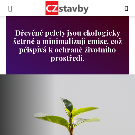
Dřevěné pelety jsou ekologicky
šetrné a minimalizují emise, což
přispívá k ochraně životního
prostředí.