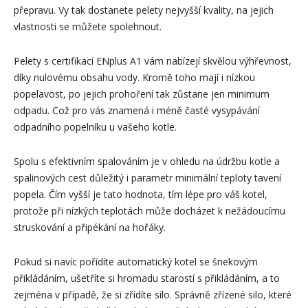
přepravu. Vy tak dostanete pelety nejvyšší kvality, na jejich
vlastnosti se můžete spolehnout.
Pelety s certifikací ENplus A1 vám nabízejí skvělou výhřevnost,
díky nulovému obsahu vody. Kromě toho mají i nízkou
popelavost, po jejich prohoření tak zůstane jen minimum
odpadu. Což pro vás znamená i méně časté vysypávání
odpadního popelníku u vašeho kotle.
Spolu s efektivním spalováním je v ohledu na údržbu kotle a
spalinových cest důležitý i parametr minimální teploty tavení
popela. Čím vyšší je tato hodnota, tím lépe pro váš kotel,
protože při nízkých teplotách může docházet k nežádoucímu
struskování a připékání na hořáky.
Pokud si navíc pořídíte automatický kotel se šnekovým
přikládáním, ušetříte si hromadu starostí s přikládáním, a to
zejména v případě, že si zřídíte silo. Správně zřízené silo, které