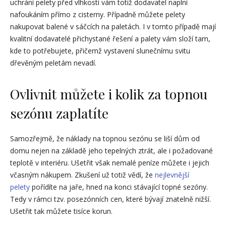
uchrání pelety před vlhkostí vám totiž dodavatel naplní
nafoukáním přímo z cisterny. Případně můžete pelety
nakupovat balené v sáčcích na paletách. I v tomto případě mají
kvalitní dodavatelé přichystané řešení a palety vám složí tam,
kde to potřebujete, přičemž vystavení slunečnímu svitu
dřevěným peletám nevadí.
Ovlivnit můžete i kolik za topnou
sezónu zaplatíte
Samozřejmě, že náklady na topnou sezónu se liší dům od
domu nejen na základě jeho tepelných ztrát, ale i požadované
teplotě v interiéru. Ušetřit však nemalé peníze můžete i jejich
včasným nákupem. Zkušení už totiž vědí, že
nejlevnější
pelety
pořídíte na jaře, hned na konci stávající topné sezóny.
Tedy v rámci tzv. posezónních cen, které bývají znatelně nižší.
Ušetřit tak můžete tisíce korun.