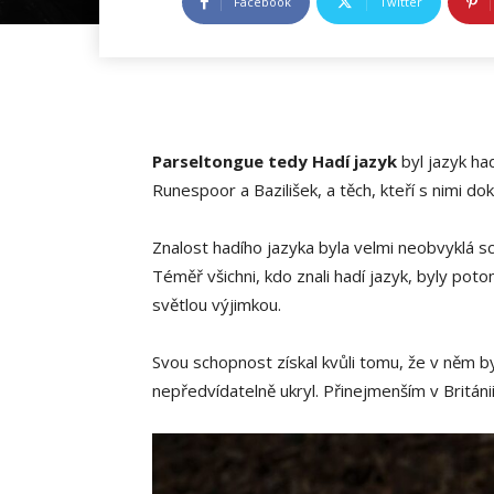
Facebook
Twitter
Parseltongue tedy Hadí jazyk
byl jazyk had
Runespoor a Bazilišek, a těch, kteří s nimi do
Znalost hadího jazyka byla velmi neobvyklá s
Téměř všichni, kdo znali hadí jazyk, byly pot
světlou výjimkou.
Svou schopnost získal kvůli tomu, že v něm b
nepředvídatelně ukryl. Přinejmenším v Britán