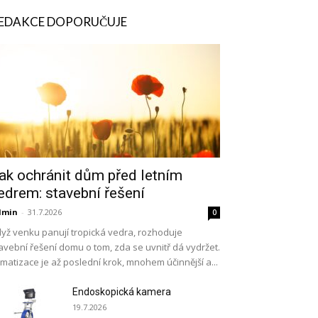
EDAKCE DOPORUČUJE
ak ochránit dům před letním
edrem: stavební řešení
dmin
-
31.7.2026
0
yž venku panují tropická vedra, rozhoduje
avební řešení domu o tom, zda se uvnitř dá vydržet.
imatizace je až poslední krok, mnohem účinnější a...
Endoskopická kamera
19.7.2026