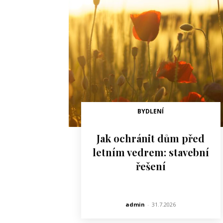
BYDLENÍ
Jak ochránit dům před
letním vedrem: stavební
řešení
admin
-
31.7.2026