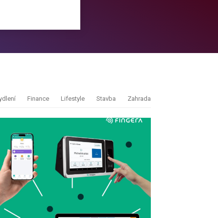
ydlení
Finance
Lifestyle
Stavba
Zahrada