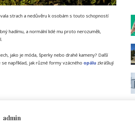
vala strach a nedůvěru k osobám s touto schopností
obný hadímu, a normální lidé mu proto nerozuměli,
l.
tech, jako je móda, šperky nebo drahé kameny? Další
 se například, jak různé formy vzácného
opálu
zkrášlují
admin