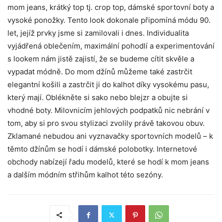
mom jeans, krátký top tj. crop top, dámské sportovní boty a
vysoké ponožky. Tento look dokonale připomíná módu 90.
let, jejíž prvky jsme si zamilovali i dnes. Individualita
vyjádřená oblečením, maximální pohodlí a experimentování
s lookem nám jistě zajistí, že se budeme cítit skvěle a
vypadat módně. Do mom džínů můžeme také zastrčit
elegantní košili a zastrčit ji do kalhot díky vysokému pasu,
který mají. Oblékněte si sako nebo blejzr a obujte si
vhodné boty. Milovnicím jehlových podpatků nic nebrání v
tom, aby si pro svou stylizaci zvolily právě takovou obuv.
Zklamané nebudou ani vyznavačky sportovních modelů – k
těmto džínům se hodí i dámské polobotky. Internetové
obchody nabízejí řadu modelů, které se hodí k mom jeans
a dalším módním střihům kalhot této sezóny.