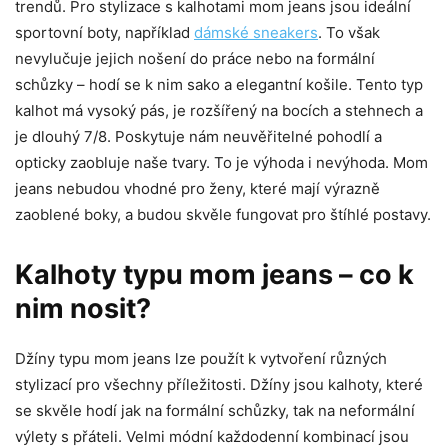
trendů. Pro stylizace s kalhotami mom jeans jsou ideální
sportovní boty, například
dámské sneakers
. To však
nevylučuje jejich nošení do práce nebo na formální
schůzky – hodí se k nim sako a elegantní košile. Tento typ
kalhot má vysoký pás, je rozšířený na bocích a stehnech a
je dlouhý 7/8. Poskytuje nám neuvěřitelné pohodlí a
opticky zaobluje naše tvary. To je výhoda i nevýhoda. Mom
jeans nebudou vhodné pro ženy, které mají výrazně
zaoblené boky, a budou skvěle fungovat pro štíhlé postavy.
Kalhoty typu mom jeans – co k
nim nosit?
Džíny typu mom jeans lze použít k vytvoření různých
stylizací pro všechny příležitosti. Džíny jsou kalhoty, které
se skvěle hodí jak na formální schůzky, tak na neformální
výlety s přáteli. Velmi módní každodenní kombinací jsou