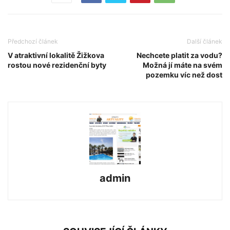
Předchozí článek
Další článek
V atraktivní lokalitě Žižkova
Nechcete platit za vodu?
rostou nové rezidenční byty
Možná jí máte na svém
pozemku víc než dost
admin