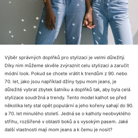
Výběr správných doplňků pro stylizaci je velmi důležitý.
Díky nim můžeme skvěle zvýraznit celu stylizaci a zaručit
módní look. Pokud se chcete vrátit k trendům z 90. nebo
70. let, jako jsou například džíny typu mom jeans, je
důležité vybrat zbytek šatníku a doplňků tak, aby byla celá
stylizace soudržná a trendy. Tento model kalhot se před
několika lety stal opět populární a jeho kořeny sahají do 90.
a 70. let minulého století. Jedná se o kalhoty neobvyklého
střihu, rozšířené v oblasti boků a s vysokým pasem. Jaké
další vlastnosti mají mom jeans a k čemu je nosit?