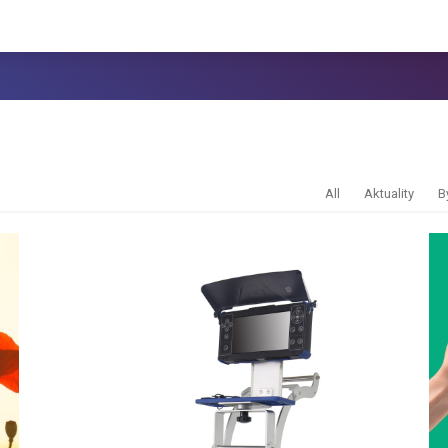
All
Aktuality
B