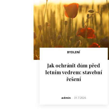
BYDLENÍ
Jak ochránit dům před
letním vedrem: stavební
řešení
admin
-
31.7.2026