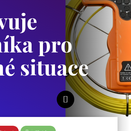
vuje
íka pro
é situace