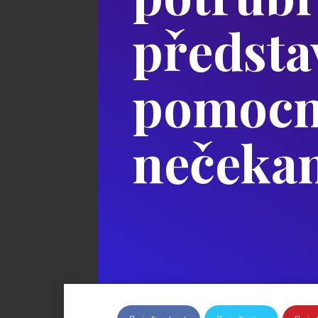
předsta
pomocn
nečekan