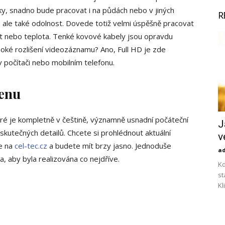
ky, snadno bude pracovat i na půdách nebo v jiných
R
 ale také odolnost. Dovede totiž velmi úspěšně pracovat
st nebo teplota. Tenké kovové kabely jsou opravdu
soké rozlišení videozáznamu? Ano, Full HD je zde
 počítači nebo mobilním telefonu.
menu
které je kompletně v češtině, významně usnadní počáteční
J
skutečných detailů. Chcete si prohlédnout aktuální
v
te na
cel-tec.cz
a budete mít brzy jasno. Jednoduše
a
, aby byla realizována co nejdříve.
Kd
st
Kl