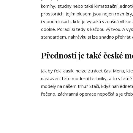
komíny, studny nebo také klimatizační jednot
prostorách. Jejím plusem jsou nejen rozměry,
i v podmínkách, kde je vysoká vzdušná vlhko
odolné. Poradí si tedy s každou výzvou. A vy
standardem, nahrávku si lze snadno přehrát v
Předností je také české 
Jak by řekl klasik, nelze ztrácet čas! Menu, 
nastavení této moderní techniky, a to včetně 
modely na našem trhu? Stačí, když nahlédne
řečeno, záchranná operace nepočká a je třeba