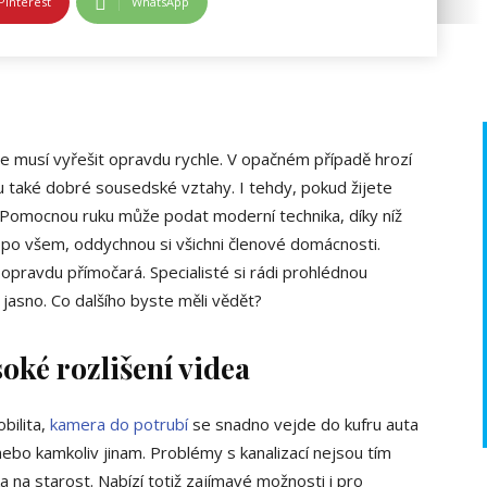
Pinterest
WhatsApp
 musí vyřešit opravdu rychle. V opačném případě hrozí
u také dobré sousedské vztahy. I tehdy, pokud žijete
 Pomocnou ruku může podat moderní technika, díky níž
e po všem, oddychnou si všichni členové domácnosti.
 opravdu přímočará. Specialisté si rádi prohlédnou
jasno. Co dalšího byste měli vědět?
ké rozlišení videa
bilita,
kamera do potrubí
se snadno vejde do kufru auta
nebo kamkoliv jinam. Problémy s kanalizací nejsou tím
a na starost. Nabízí totiž zajímavé možnosti i pro