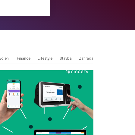
ydlení
Finance
Lifestyle
Stavba
Zahrada