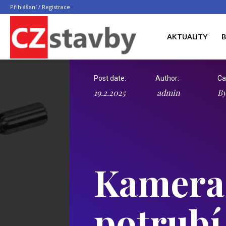
Přihlášení / Registrace
CZ
AKTUALITY
B
Post date:
Author:
Ca
STAVBY
19.2.2025
admin
By
Kamera
potrubí