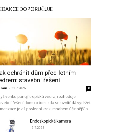
EDAKCE DOPORUČUJE
ak ochránit dům před letním
edrem: stavební řešení
dmin
-
31.7.2026
0
yž venku panují tropická vedra, rozhoduje
avební řešení domu o tom, zda se uvnitř dá vydržet.
imatizace je až poslední krok, mnohem účinnější a...
Endoskopická kamera
19.7.2026