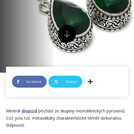
Facebook
Twitter
Minerál
diopsid
pochází ze skupiny monoklinických pyroxenů.
Což jsou tzv. metasilikáty charakteristické téměř dokonalou
štěpností.