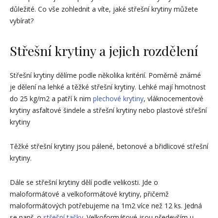
důležité. Co vše zohlednit a víte, jaké střešní krytiny můžete
vybírat?
Střešní krytiny a jejich rozdělení
Střešní krytiny dělíme podle několika kritérií. Poměrně známé
je dělení na lehké a těžké střešní krytiny. Lehké mají hmotnost
do 25 kg/m2 a patří k nim
plechové krytiny
, vláknocementové
krytiny asfaltové šindele a střešní krytiny nebo plastové střešní
krytiny
Těžké střešní krytiny jsou pálené, betonové a břidlicové střešní
krytiny.
Dále se střešní krytiny dělí podle velikosti. Jde o
maloformátové a velkoformátové krytiny, přičemž
maloformátových potřebujeme na 1m2 více než 12 ks. Jedná
se např. o
střešní tašky
. Velkoformátové jsou především u