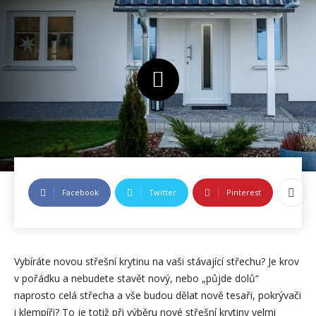
Facebook
Twitter
Pinterest
Vybíráte novou střešní krytinu na vaši stávající střechu? Je krov
v pořádku a nebudete stavět nový, nebo „půjde dolů“
naprosto celá střecha a vše budou dělat nově tesaři, pokrývači
i klempíři? To je totiž při výběru nové střešní krytiny velmi