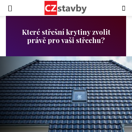
Které střešní krytiny zvolit
právě pro vaši střechu?