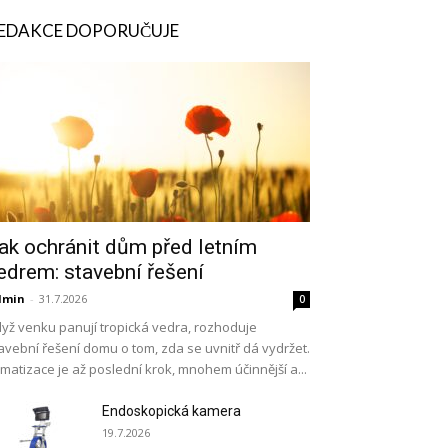
EDAKCE DOPORUČUJE
ak ochránit dům před letním
edrem: stavební řešení
dmin
-
31.7.2026
0
yž venku panují tropická vedra, rozhoduje
avební řešení domu o tom, zda se uvnitř dá vydržet.
imatizace je až poslední krok, mnohem účinnější a...
Endoskopická kamera
19.7.2026