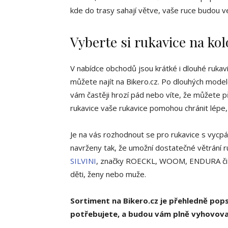
kde do trasy sahají větve, vaše ruce budou 
Vyberte si rukavice na ko
V nabídce obchodů jsou krátké i dlouhé rukavi
můžete najít na Bikero.cz. Po dlouhých model
vám častěji hrozí pád nebo víte, že můžete p
rukavice vaše rukavice pomohou chránit lépe, n
Je na vás rozhodnout se pro rukavice s vycpáv
navrženy tak, že umožní dostatečné větrání r
SILVINI
, značky ROECKL, WOOM, ENDURA či CA
děti, ženy nebo muže.
Sortiment na Bikero.cz je přehledně pops
potřebujete, a budou vám plně vyhovov