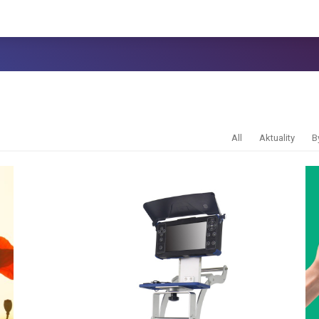
All
Aktuality
B