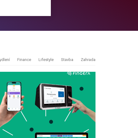
ydlení
Finance
Lifestyle
Stavba
Zahrada