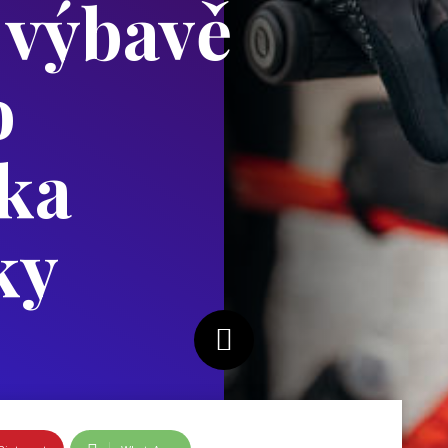
 výbavě
o
ka
ky