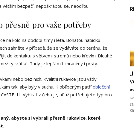
ve větším bezpečí, nepoškrábou se, neodřou.
R
lo přesně pro vaše potřeby
ce na kolo na období zimy i léta. Bohatou nabídku
ech sáhněte v případě, že se vydáváte do terénu, že
řijít do kontaktu s větvemi stromů nebo křovím. Dlouhé
ež ty krátké. Tady je lepší mít chráněny i prsty.
J
kami nebo bez nich. Kvalitní rukavice jsou vždy
v
ukám tak, aby byly v suchu. K oblíbeným patří
oblečení
a
STELLI. Vybírat z čeho je, ať už potřebujete typ pro
Kd
st
Kl
aný, abyste si vybrali přesně rukavice, které
at.