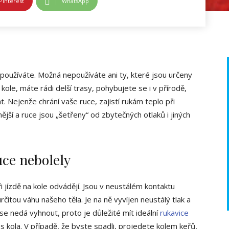
Pinterest
WhatsApp
používáte. Možná nepoužíváte ani ty, které jsou určeny
kole, máte rádi delší trasy, pohybujete se i v přírodě,
t. Nejenže chrání vaše ruce, zajistí rukám teplo při
nější a ruce jsou „šetřeny“ od zbytečných otlaků i jiných
ce nebolely
i jízdě na kole odvádějí. Jsou v neustálém kontaktu
 určitou váhu našeho těla. Je na ně vyvíjen neustálý tlak a
se nedá vyhnout, proto je důležité mít ideální
rukavice
řes kola. V případě, že byste spadli, projedete kolem keřů,