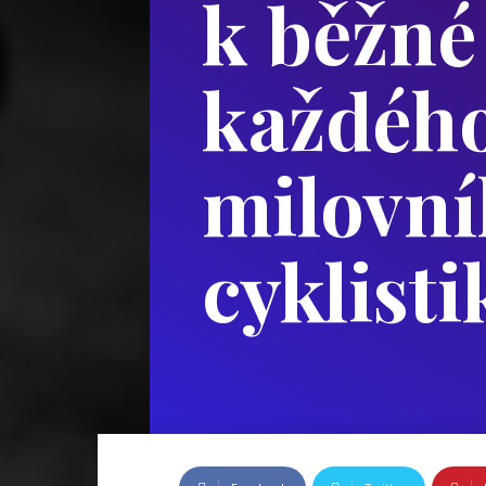
k běžné
každéh
milovní
cyklisti