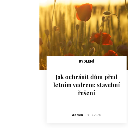
BYDLENÍ
Jak ochránit dům před
letním vedrem: stavební
řešení
admin
-
31.7.2026