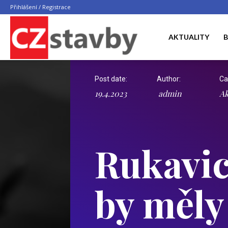
Přihlášení / Registrace
CZ
AKTUALITY
B
Post date:
Author:
Ca
STAVBY
19.4.2023
admin
Ak
Rukavic
by měly