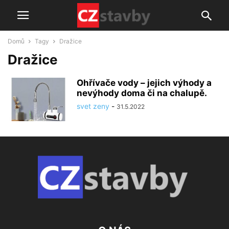
Domů
Tagy
Dražice
Dražice
Ohřívače vody – jejich výhody a
nevýhody doma či na chalupě.
svet zeny
-
31.5.2022