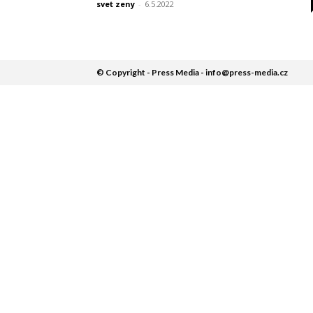
svet zeny
-
6.5.2022
© Copyright - Press Media - info@press-media.cz