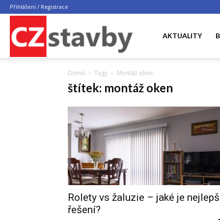
Přihlášení / Registrace
CZ
AKTUALITY
B
Domů
Tagy
Montáž oken
STAVBY
štítek: montáž oken
Rolety vs žaluzie – jaké je nejlepš
řešení?