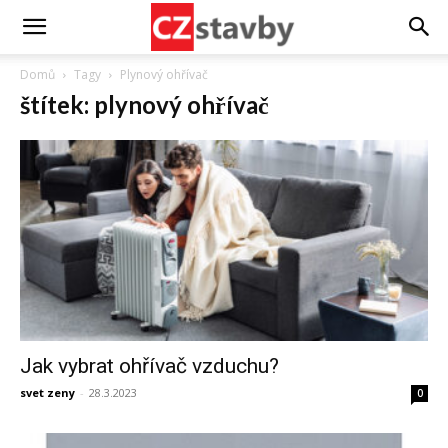
Domů
Tagy
Plynový ohřívač
štítek: plynový ohřívač
Jak vybrat ohřívač vzduchu?
svet zeny
-
28.3.2023
0