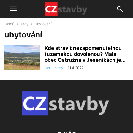
Domů
Tagy
Ubytování
ubytování
Kde strávit nezapomenutelnou
tuzemskou dovolenou? Malá
obec Ostružná v Jeseníkách je...
svet zeny
-
11.4.2022