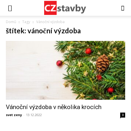
Domů
Tagy
Vánoční výzdoba
štítek: vánoční výzdoba
Vánoční výzdoba v několika krocích
svet zeny
-
13.12.2022
0