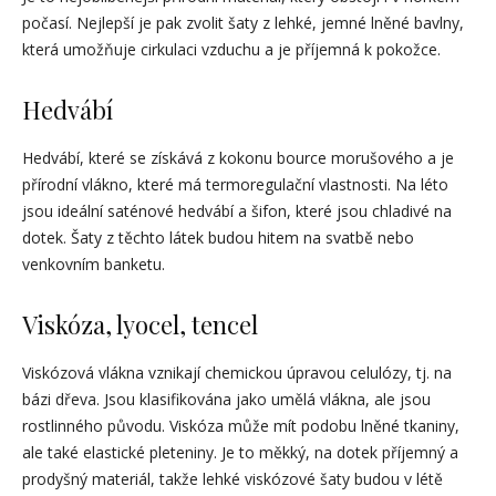
počasí. Nejlepší je pak zvolit šaty z lehké, jemné lněné bavlny,
která umožňuje cirkulaci vzduchu a je příjemná k pokožce.
Hedvábí
Hedvábí, které se získává z kokonu bource morušového a je
přírodní vlákno, které má termoregulační vlastnosti. Na léto
jsou ideální saténové hedvábí a šifon, které jsou chladivé na
dotek. Šaty z těchto látek budou hitem na svatbě nebo
venkovním banketu.
Viskóza, lyocel, tencel
Viskózová vlákna vznikají chemickou úpravou celulózy, tj. na
bázi dřeva. Jsou klasifikována jako umělá vlákna, ale jsou
rostlinného původu. Viskóza může mít podobu lněné tkaniny,
ale také elastické pleteniny. Je to měkký, na dotek příjemný a
prodyšný materiál, takže lehké viskózové šaty budou v létě