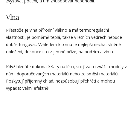
zvyšovat pocení, a tím způsobovat nepohodlí.
Vlna
Přestože je vlna přírodní vlákno a má termoregulační
vlastnosti, je poměrně teplá, takže v letních vedrech nebude
dobře fungovat. Vzhledem k tomu je nejlepší nechat vlněné
oblečení, dokonce i to z jemné příze, na podzim a zimu.
Když hledáte dokonalé šaty na léto, stojí za to zvážit modely z
námi doporučovaných materiálů nebo ze směsí materiálů.
Poskytují příjemný chlad, nezpůsobují přehřátí a mohou
vypadat velmi efektně!