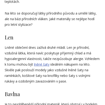
teplotách.
Na léto se doporučují látky přírodního původu a umělé látky,
ale na bázi přírodních vláken. Jaké materiály se nejlépe hodí
pro letní stylizace?
Len
Lněné oblečení dnes zažívá druhé mládí. Len je přírodní,
vzdušná látka, která navíc poskytuje příjemný chlad a má
hypoalergenní vlastnosti, takže nezpůsobuje alergie. Vzhledem
k tomu mohou být
lněné šaty
ideálním nákupem na léto.
Skvěle pak poslouží modely jako vzdušné lněné šaty na
ramínkách, košilové šaty na knoflíky nebo šaty s volnými
rukávy a ozdobným zavazováním v pase.
Bavlna
Je to nejoblíbenější přírodní materiál, který obstojí i v horkém