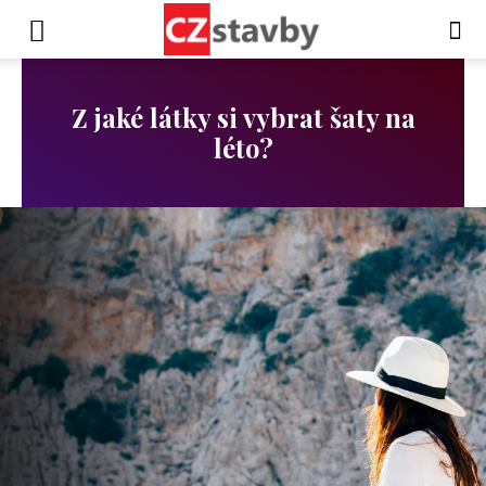
Z jaké látky si vybrat šaty na
léto?