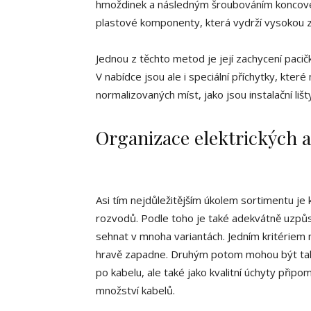
hmoždinek a následným šroubováním koncovek 
plastové komponenty, která vydrží vysokou z
Jednou z těchto metod je její zachycení pacič
V nabídce jsou ale i speciální příchytky, kt
normalizovaných míst, jako jsou instalační liš
Organizace elektrických 
Asi tím nejdůležitějším úkolem sortimentu je 
rozvodů. Podle toho je také adekvátně uzpů
sehnat v mnoha variantách. Jedním kritériem 
hravě zapadne. Druhým potom mohou být také 
po kabelu, ale také jako kvalitní úchyty připo
množství kabelů.